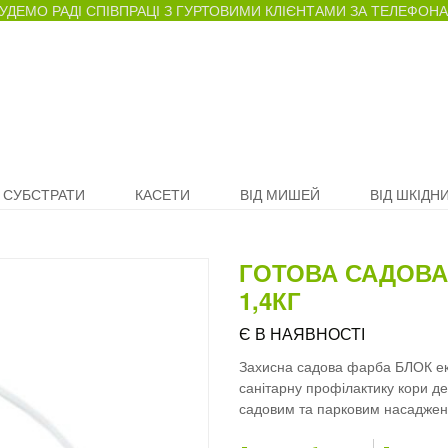
УДЕМО РАДІ СПІВПРАЦІ З ГУРТОВИМИ КЛІЄНТАМИ ЗА ТЕЛЕФОНАМИ 
СУБСТРАТИ
КАСЕТИ
ВІД МИШЕЙ
ВІД ШКІДНИ
ГОТОВА САДОВА 
1,4КГ
Є В НАЯВНОСТІ
Захисна садова фарба БЛОК екст
санітарну профілактику кори де
садовим та парковим насадже