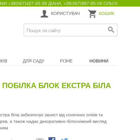
+38(067)427-93-39 ДІАНА, +38(067)887-85-09 ОЛЬГА
КОРИСТУВАЧ
КОШИК
КІВ
ДЛЯ САДУ
РІЗНЕ
НОВИНИ
ПОБІЛКА БЛОК ЕКСТРА БІЛА
ра біла забезпечує захист від сонячних опіків та
рев, а також надає декоративно-білосніжний вигляд
нням