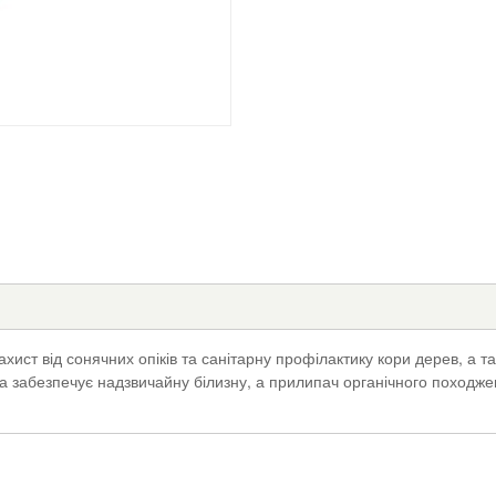
хист від сонячних опіків та санітарну профілактику кори дерев, а 
 забезпечує надзвичайну білизну, а прилипач органічного походж