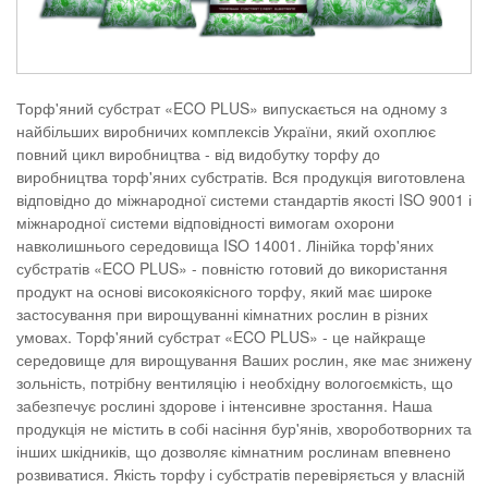
Торф'яний субстрат «ECO PLUS» випускається на одному з
найбільших виробничих комплексів України, який охоплює
повний цикл виробництва - від видобутку торфу до
виробництва торф'яних субстратів. Вся продукція виготовлена
відповідно до міжнародної системи стандартів якості ISO 9001 і
міжнародної системи відповідності вимогам охорони
навколишнього середовища ISO 14001. Лінійка торф'яних
субстратів «ECO PLUS» - повністю готовий до використання
продукт на основі високоякісного торфу, який має широке
застосування при вирощуванні кімнатних рослин в різних
умовах. Торф'яний субстрат «ECO PLUS» - це найкраще
середовище для вирощування Ваших рослин, яке має знижену
зольність, потрібну вентиляцію і необхідну вологоємкість, що
забезпечує рослині здорове і інтенсивне зростання. Наша
продукція не містить в собі насіння бур'янів, хвороботворних та
інших шкідників, що дозволяє кімнатним рослинам впевнено
розвиватися. Якість торфу і субстратів перевіряється у власній