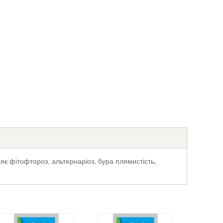
як фітофтороз, альтернаріоз, бура плямистість,