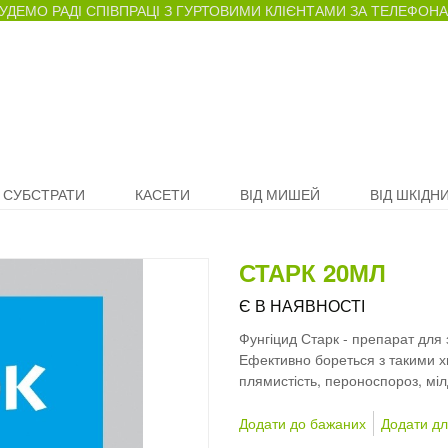
УДЕМО РАДІ СПІВПРАЦІ З ГУРТОВИМИ КЛІЄНТАМИ ЗА ТЕЛЕФОНАМИ 
СУБСТРАТИ
КАСЕТИ
ВІД МИШЕЙ
ВІД ШКІДНИ
СТАРК 20МЛ
Є В НАЯВНОСТІ
Фунгіцид Старк - препарат для з
Ефективно бореться з такими х
плямистість, пероноспороз, мілд
Додати до бажаних
Додати дл