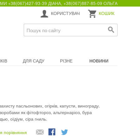
+38(067)427-93-39 ДІАНА, +38(067)887-85-09 ОЛЬГА
КОРИСТУВАЧ
КОШИК
КІВ
ДЛЯ САДУ
РІЗНЕ
НОВИНИ
ахисту пасльонових, огірків, капусти, винограду.
воробами як фітофтороз, альтернаріоз, бура
ью, оїдіум, сіра гниль.
я порівняння