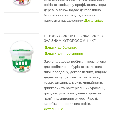
опіків та санітарну профілактику кори
дерев, а також надає декоративно-
білосніжний вигляд садовим та
парковим насадженням
Детальніше
ГОТОВА САДОВА ПОБІЛКА БЛОК З
ЗАЛІЗНИМ КУПОРОСОМ 1,4КГ
Додати до бажаних
Додати для порівняння
Захисна садова побілка - призначена
для побілки стовбурів та скелетних
гілок плодових, декоративних, ягідних
дерев та кущів з метою захисту від
комах-шкідників, мохів, лишайників,
грибкових та бактеріальних уражень,
гризунів, для замазування зрізів та
“ран”, підвищення зимостійкості,
запобігання сонячних опіків.
Детальніше