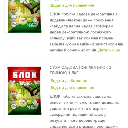
Додати для порівняння
БЛОК побілка садова декоративна з
додаванням крейди — поєднання
крейди та вапна надає стовбурам
дерев декоративно-білосніжного
кольору, відбиває сонячні промені,
забезпечуючи надійний захист кори від
нагріву й сонячних опіків.
Детальніше
СУХА САДОВА ПОБІЛКА БЛОК З
ГЛИНОЮ 1,5КГ
Додати до бажаних
Додати для порівняння
БЛОК побілка захисна садова на
основі глини — вміст глини дозволяє
ущільнити розчин та створити
своєрідний ізоляційний шар, у
результаті чого дерево краще
справляється з різкими перепадами