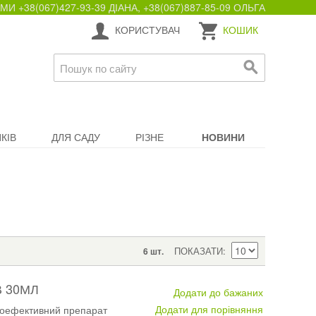
+38(067)427-93-39 ДІАНА, +38(067)887-85-09 ОЛЬГА
КОРИСТУВАЧ
КОШИК
КІВ
ДЛЯ САДУ
РІЗНЕ
НОВИНИ
ПОКАЗАТИ
6 шт.
В 30МЛ
Додати до бажаних
Додати для порівняння
коефективний препарат