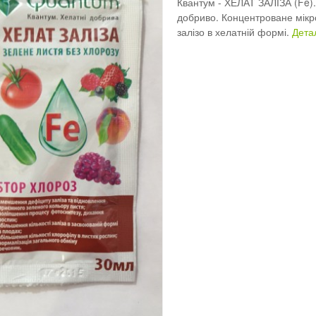
Квантум - ХЕЛАТ ЗАЛІЗА (Fe)
добриво. Концентроване мікр
залізо в хелатній формі.
Дета