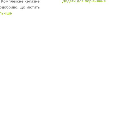
Додати для порівняння
. Комплексне хелатне
одобриво, що містить
льніше