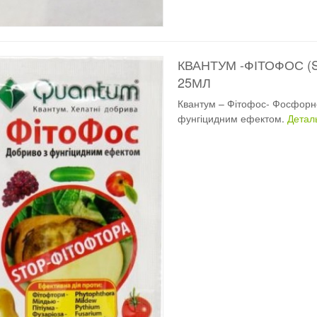
КВАНТУМ -ФІТОФОС (
25МЛ
Квантум – Фітофос- Фосфорно
фунгіцидним ефектом.
Детал