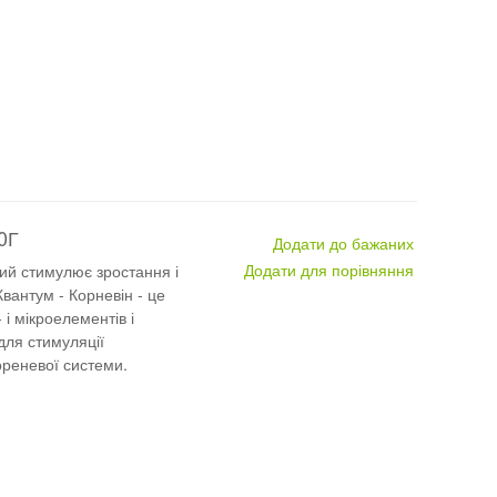
0Г
Додати до бажаних
Додати для порівняння
ий стимулює зростання і
вантум - Корневін - це
і мікроелементів і
для стимуляції
ореневої системи.