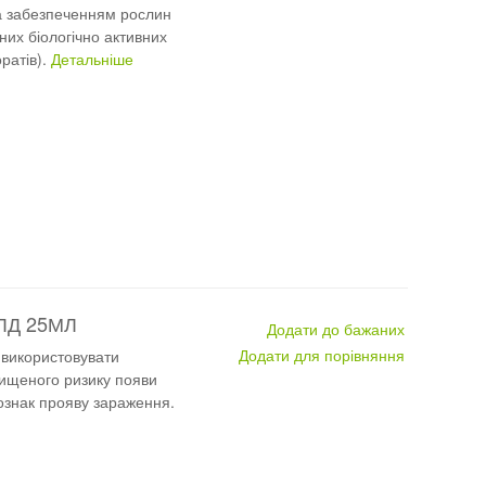
а забезпеченням рослин
них біологічно активних
ратів).
Детальніше
ЛД 25МЛ
Додати до бажаних
Додати для порівняння
 використовувати
вищеного ризику появи
ознак прояву зараження.