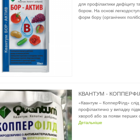
для профілактики дефіциту т
бором. На основі легкодоступ
форм бору (органічних полібо
КВАНТУМ - КОППЕРФІ
«Квантум – КопперФілд» слід
профілактично у випадку під
хвороб або за появи перших 
Детальніше